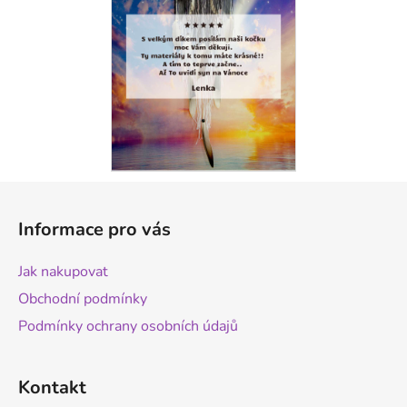
Z
á
Informace pro vás
p
a
Jak nakupovat
t
Obchodní podmínky
í
Podmínky ochrany osobních údajů
Kontakt