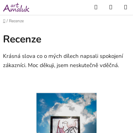
Přejít
Hledat
NÁKUP
na
KOŠÍK
obsah
Domů
/
Recenze
Recenze
Krásná slova co o mých dílech napsali spokojení
zákazníci. Moc děkuji, jsem neskutečně vděčná.