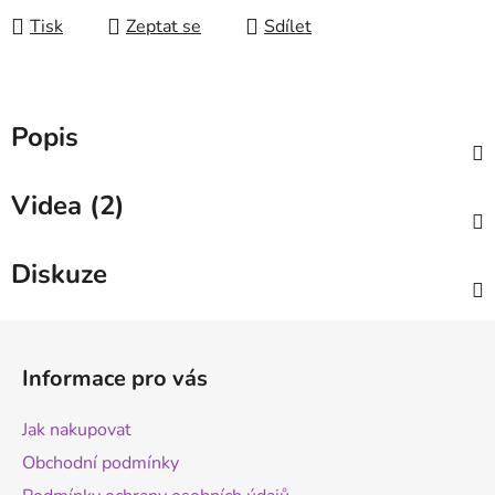
Tisk
Zeptat se
Sdílet
Popis
Videa (2)
Diskuze
Z
á
Informace pro vás
p
a
Jak nakupovat
t
Obchodní podmínky
í