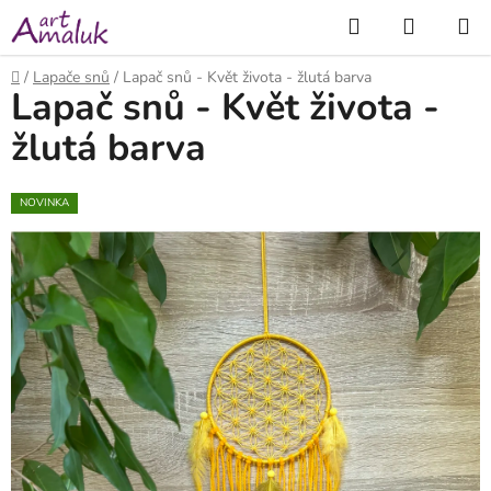
Přejít
Hledat
NÁKUP
na
KOŠÍK
obsah
Domů
/
Lapače snů
/
Lapač snů - Květ života - žlutá barva
Lapač snů - Květ života -
žlutá barva
NOVINKA