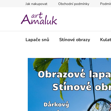
Přejít
Jak nakupovat
Obchodní podmínky
Podmín
na
obsah
Lapače snů
Stínové obrazy
Kula