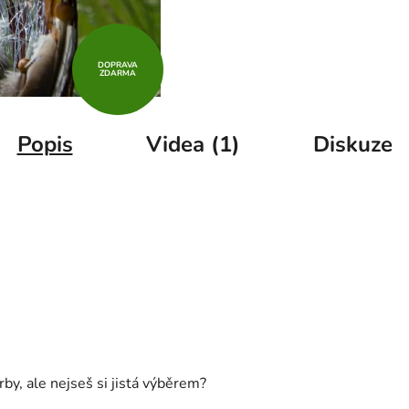
DOPRAVA
ZDARMA
Popis
Videa (1)
Diskuze
y, ale nejseš si jistá výběrem?